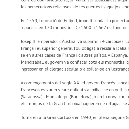
les persecucions religioses, de les guerres i saquejos, en
En 1559, l’oposició de Felip II, impedí fundar la projec
repartits en 170 monestirs. De 1600 a 1667 es fundare
Josep II, emperador d’Àustria, va suprimir 24 cartoixes.
França i el superior general fou obligat a residir a Itàlia
se en altres cases de França i d’altres països. A Espan
Mendizábal, el govern va confiscar tots els monestirs, 
ingressar en el clergat secular o a exiliar-se en l’estrange
A començaments del segle XX, el govern francés tancà i 
francesos es varen veure obligats a exiliar-se en velle
(Saragossa) i Montalegre (Barcelona), o en la nova cartoi
els monjos de la Gran Cartoixa hagueren de refugiar-se a 
Tornaren a la Gran Cartoixa en 1940, en plena Segona G