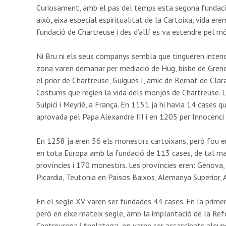
Curiosament, amb el pas del temps esta segona fundació
això, eixa especial espiritualitat de la Cartoixa, vida er
fundació de Chartreuse i des d’allí es va estendre pel món
Ni Bru ni els seus companys sembla que tingueren intenci
zona varen demanar per mediació de Hug, bisbe de Grenob
el prior de Chartreuse, Guigues I, amic de Bernat de Clarav
Costums que regien la vida dels monjos de Chartreuse. L’
Sulpici i Meyrié, a França. En 1151 ja hi havia 14 cases 
aprovada pel Papa Alexandre III i en 1205 per Innocenci I
En 1258 ja eren 56 els monestirs cartoixans, però fou e
en tota Europa amb la fundació de 113 cases, de tal ma
províncies i 170 monestirs. Les províncies eren: Gènova,
Picardia, Teutonia en Països Baixos, Alemanya Superior, 
En el segle XV varen ser fundades 44 cases. En la primer
però en eixe mateix segle, amb la implantació de la Re
Centreuropa i Anglaterra, on varen ser assassinats algun