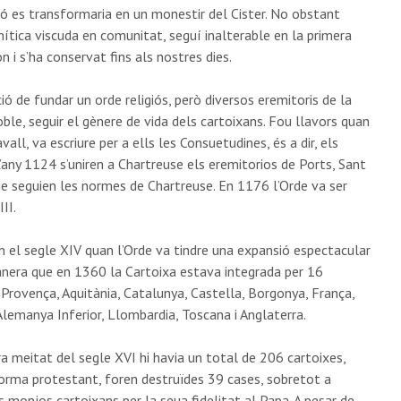
 es transformaria en un monestir del Cister. No obstant
emítica viscuda en comunitat, seguí inalterable en la primera
 i s’ha conservat fins als nostres dies.
ó de fundar un orde religiós, però diversos eremitoris de la
le, seguir el gènere de vida dels cartoixans. Fou llavors quan
all, va escriure per a ells les Consuetudines, és a dir, els
any 1124 s’uniren a Chartreuse els eremitorios de Ports, Sant
que seguien les normes de Chartreuse. En 1176 l’Orde va ser
II.
n el segle XIV quan l’Orde va tindre una expansió espectacular
nera que en 1360 la Cartoixa estava integrada per 16
 Provença, Aquitània, Catalunya, Castella, Borgonya, França,
Alemanya Inferior, Llombardia, Toscana i Anglaterra.
a meitat del segle XVI hi havia un total de 206 cartoixes,
forma protestant, foren destruïdes 39 cases, sobretot a
s monjos cartoixans per la seua fidelitat al Papa. A pesar de