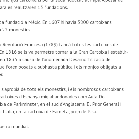
cara es realitzaren 13 fundacions.
tada fundació a Mèxic. En 1607 hi havia 3800 cartoixans
n 22 monestirs.
 La Revolució Francesa (1789) tancà totes les cartoixes de
. En 1816 se’ls va permetre tornar a la Gran Cartoixa i establir-
ya, en 1835 a causa de l’anomenada Desamortització de
que foren posats a subhasta pública i els monjos obligats a
r.
s’apropià de tots els monestirs, i els nombrosos cartoixans
s cartoixes d’Espanya mig abandonades com Aula Dei
xa de Parkminster, en el sud d’Anglaterra. El Prior General i
Itàlia, en la cartoixa de Farneta, prop de Pisa.
uerra mundial.