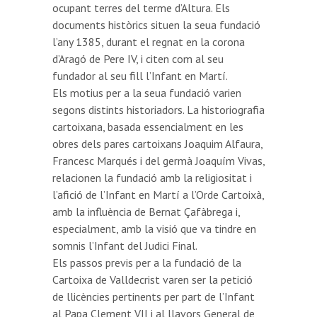
ocupant terres del terme d’Altura. Els
documents històrics situen la seua fundació
l’any 1385, durant el regnat en la corona
d’Aragó de Pere IV, i citen com al seu
fundador al seu fill l’Infant en Martí.
Els motius per a la seua fundació varien
segons distints historiadors. La historiografia
cartoixana, basada essencialment en les
obres dels pares cartoixans Joaquim Alfaura,
Francesc Marqués i del germà Joaquím Vivas,
relacionen la fundació amb la religiositat i
l’afició de l’Infant en Martí a l’Orde Cartoixà,
amb la influència de Bernat Çafàbrega i,
especialment, amb la visió que va tindre en
somnis l’Infant del Judici Final.
Els passos previs per a la fundació de la
Cartoixa de Valldecrist varen ser la petició
de llicències pertinents per part de l’Infant
al Papa Clement VII i al llavors General de