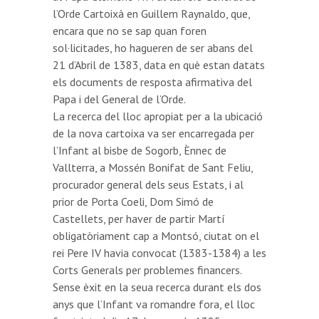
l’Orde Cartoixà en Guillem Raynaldo, que,
encara que no se sap quan foren
sol·licitades, ho hagueren de ser abans del
21 d’Abril de 1383, data en què estan datats
els documents de resposta afirmativa del
Papa i del General de l’Orde.
La recerca del lloc apropiat per a la ubicació
de la nova cartoixa va ser encarregada per
l’Infant al bisbe de Sogorb, Ènnec de
Vallterra, a Mossén Bonifat de Sant Feliu,
procurador general dels seus Estats, i al
prior de Porta Coeli, Dom Simó de
Castellets, per haver de partir Martí
obligatòriament cap a Montsó, ciutat on el
rei Pere IV havia convocat (1383-1384) a les
Corts Generals per problemes financers.
Sense èxit en la seua recerca durant els dos
anys que l’Infant va romandre fora, el lloc