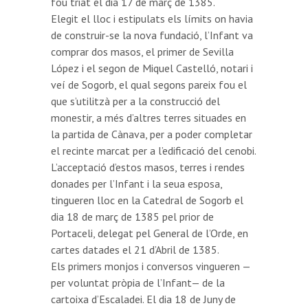
fou triat el dia 17 de març de 1385.
Elegit el lloc i estipulats els límits on havia
de construir-se la nova fundació, l’Infant va
comprar dos masos, el primer de Sevilla
López i el segon de Miquel Castelló, notari i
veí de Sogorb, el qual segons pareix fou el
que s’utilitzà per a la construcció del
monestir, a més d’altres terres situades en
la partida de Cànava, per a poder completar
el recinte marcat per a l’edificació del cenobi.
L’acceptació d’estos masos, terres i rendes
donades per l’Infant i la seua esposa,
tingueren lloc en la Catedral de Sogorb el
dia 18 de març de 1385 pel prior de
Portaceli, delegat pel General de l’Orde, en
cartes datades el 21 d’Abril de 1385.
Els primers monjos i conversos vingueren —
per voluntat pròpia de l’Infant— de la
cartoixa d’Escaladei. El dia 18 de Juny de