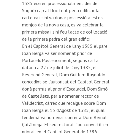
1385 eixiren processionalment des de
Sogorb cap al lloc triat per a edificar la
cartoixa i s’hi va donar possessió a estos
monjos de la nova casa, es va celebrar la
primera missa i s’hi feu l’acte de col·locació
de la primera pedra del gran edifici.
En el Capítol General de l’any 1385 el pare
Joan Berga va ser nomenat prior de
Portaceli. Posteriorment, segons carta
datada a 22 de juliol de l’any 1385, el
Reverend General, Dom Guillem Raynaldo,
concedint-se l’autoritat del Capítol General,
donà permís al prior d’Escaladei, Dom Simó
de Castellets, per a nomenar rector de
Valldecrist, càrrec que recaigué sobre Dom
Joan Berga el 15 d’Agost de 1385, el qual
l’endemà va nomenar conrer a Dom Bernat
Çafàbrega. El seu rectorat fou convertit en
priorat en el Capítol General de 1386.