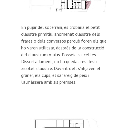
En pujar del soterrani, es trobaria el petit
claustre primitiu, anomenat claustre dels
frares o dels conversos perquè foren els que
ho varen utilitzar, després de la construcció
del claustrum maius. Posseïa sis cel·les.
Dissortadament, no ha quedat res d’este
xicotet claustre. Davant d’ell s’alçaven el
graner, els cups, el safareig de peix i
l’almàssera amb sis premses.