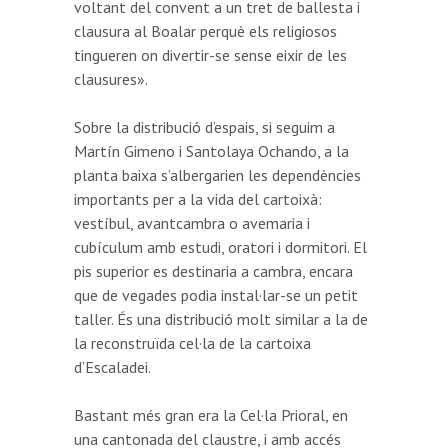
voltant del convent a un tret de ballesta i
clausura al Boalar perquè els religiosos
tingueren on divertir-se sense eixir de les
clausures».
Sobre la distribució d’espais, si seguim a
Martín Gimeno i Santolaya Ochando, a la
planta baixa s’albergarien les dependències
importants per a la vida del cartoixà:
vestíbul, avantcambra o avemaria i
cubículum amb estudi, oratori i dormitori. El
pis superior es destinaria a cambra, encara
que de vegades podia instal·lar-se un petit
taller. És una distribució molt similar a la de
la reconstruïda cel·la de la cartoixa
d’Escaladei.
Bastant més gran era la Cel·la Prioral, en
una cantonada del claustre, i amb accés