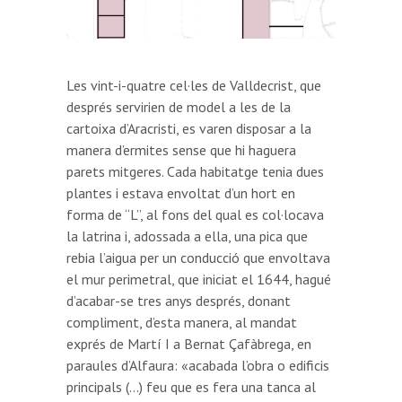
Les vint-i-quatre cel·les de Valldecrist, que
després servirien de model a les de la
cartoixa d’Aracristi, es varen disposar a la
manera d’ermites sense que hi haguera
parets mitgeres. Cada habitatge tenia dues
plantes i estava envoltat d’un hort en
forma de “L”, al fons del qual es col·locava
la latrina i, adossada a ella, una pica que
rebia l’aigua per un conducció que envoltava
el mur perimetral, que iniciat el 1644, hagué
d’acabar-se tres anys després, donant
compliment, d’esta manera, al mandat
exprés de Martí I a Bernat Çafàbrega, en
paraules d’Alfaura: «acabada l’obra o edificis
principals (…) feu que es fera una tanca al