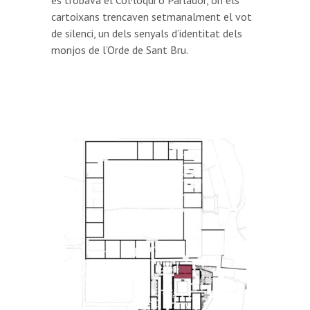
es trobava el Col·loqui o Parlador, on els
cartoixans trencaven setmanalment el vot
de silenci, un dels senyals d’identitat dels
monjos de l’Orde de Sant Bru.